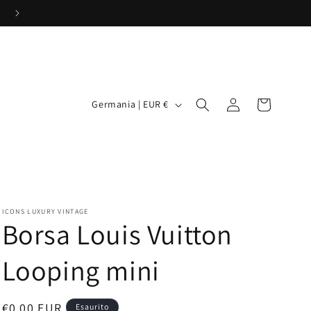
P
Accedi
Carrello
Germania | EUR €
a
e
s
e
/
ICONS LUXURY VINTAGE
Borsa Louis Vuitton
A
r
Looping mini
e
a
Prezzo
€0,00 EUR
Esaurito