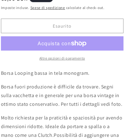
g
di
Imposte incluse.
Spese di spedizione
calcolate al check-out.
e
listino
o
Esaurito
g
r
a
f
Altre opzioni di pagamento
i
Borsa Looping bassa in tela monogram.
c
Borsa fuori produzione è difficile da trovare. Segni
a
sulla vacchetta e in generale per una borsa vintage in
ottimo stato conservativo. Per tutti i dettagli vedi foto.
Molto richiesta per la praticità e spaziosità pur avendo
dimensioni ridotte. Ideale da portare a spalla o a
mano come una Clutch.Possibilità di aggiungere una