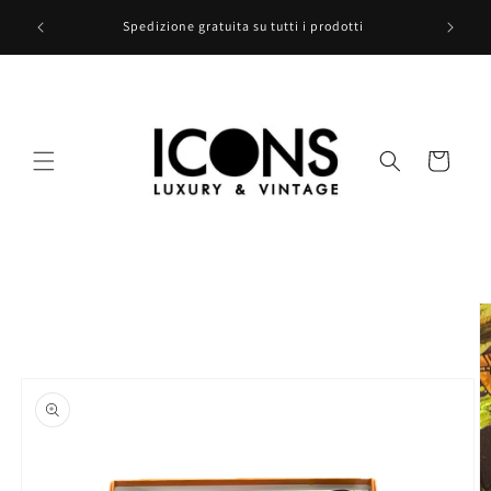
Vai
utte le
direttamente
Spedizione gratuita su tutti i prodotti
ai contenuti
Carrello
Passa alle
informazioni
sul prodotto