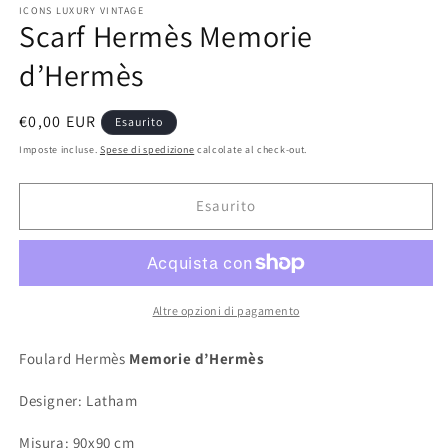
ICONS LUXURY VINTAGE
fi
Scarf Hermès Memorie
m
d’Hermès
Prezzo
€0,00 EUR
Esaurito
di
Imposte incluse.
Spese di spedizione
calcolate al check-out.
listino
Esaurito
Altre opzioni di pagamento
Foulard Hermès
Memorie d’Hermès
Designer: Latham
Misura: 90x90 cm