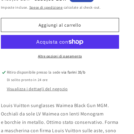
g
di
scontato
Imposte incluse.
Spese di spedizione
calcolate al check-out.
e
listino
o
Aggiungi al carrello
g
r
a
f
Altre opzioni di pagamento
i
Ritiro disponibile presso la sede
via farini 35/b
c
Di solito pronto in 24 ore
a
Visualizza i dettagli del negozio
Louis Vuitton sunglasses Waimea Black Gun MGM.
Oc
chiali da sole LV Waimea con lenti Monogram
e borchie in metallo. Ottimo stato conservativo. Forma
a mascherina con firma Louis Vuitton sulle aste, sono